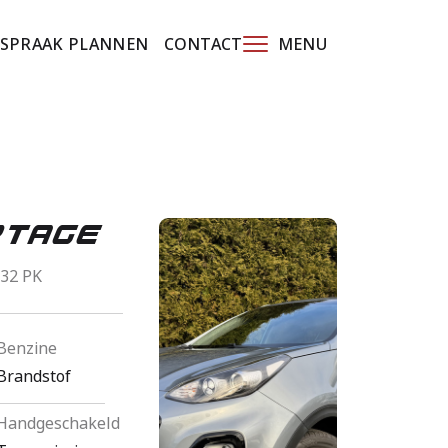
FSPRAAK PLANNEN
CONTACT
MENU
HOME
OCCASIONS
rtage
DIENSTEN
132 PK
ONDERHOUDSABONNEMENT
Benzine
WERKPLAATS
Brandstof
OVER ONS
Handgeschakeld