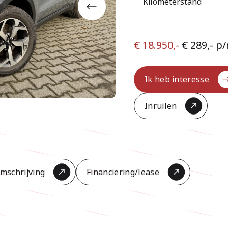
Kilometerstand
€ 18.950,-
€ 289,- 
Ik heb interesse
Inruilen
mschrijving
Financiering/lease