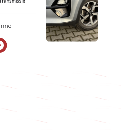
Transmissie
VERKOCHT
VACATURE
p/mnd
MOTORSPORT EVENT
CONTACT
NIEUWS