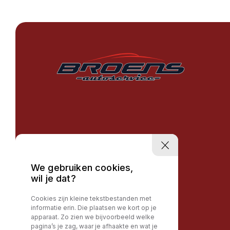
We gebruiken cookies,
wil je dat?
Cookies zijn kleine tekstbestanden met
informatie erin. Die plaatsen we kort op je
apparaat. Zo zien we bijvoorbeeld welke
pagina’s je zag, waar je afhaakte en wat je