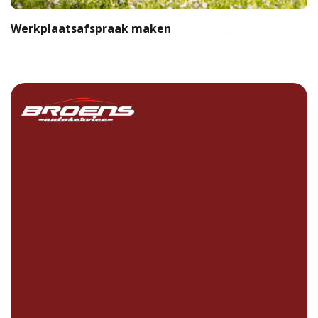
Werkplaatsafspraak maken
A