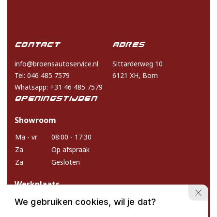
Contact
Adres
info@broensautoservice.nl
Sittarderweg 10
Tel: 046 485 7579
6121 XH, Born
Whatsapp: +31 46 485 7579
Openingstijden
Showroom
Ma - vr
08:00 - 17:30
Za
Op afspraak
Za
Gesloten
Werkplaats
Ma - vr
08:15 - 17:00
We gebruiken cookies, wil je dat?
Za & zo
Gesloten