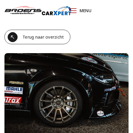
MENU
HOME
Terug naar overzicht
OCCASIONS
DIENSTEN
ONDERHOUDSABONNEMENT
WERKPLAATS
OVER ONS
VERKOCHT
VACATURE
MOTORSPORT EVENT